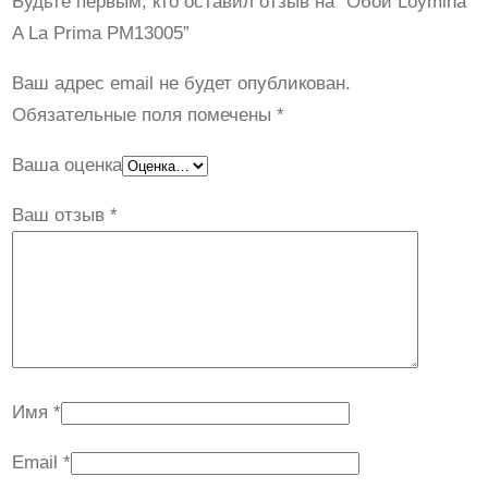
Будьте первым, кто оставил отзыв на “Обои Loymina
о
A La Prima PM13005”
т
о
Ваш адрес email не будет опубликован.
в
Обязательные поля помечены
*
а
Ваша оценка
р
а
Ваш отзыв
*
О
б
о
и
L
o
Имя
*
y
m
Email
*
i