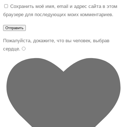
Сохранить моё имя, email и адрес сайта в этом
n
браузере для последующих моих комментариев.
a
A
L
a
Пожалуйста, докажите, что вы человек, выбрав
P
сердце
.
r
i
m
a
P
M
1
3
0