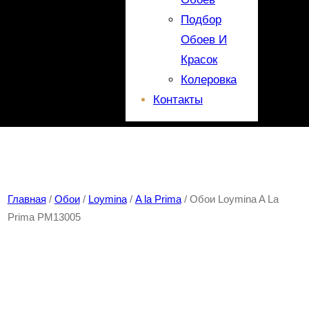
Подбор
Обоев И
Красок
Колеровка
Контакты
Главная
/
Обои
/
Loymina
/
A la Prima
/ Обои Loymina A La
Prima PM13005