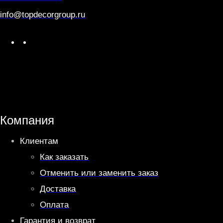
info@topdecorgroup.ru
W
T
h
e
a
l
t
e
s
g
A
r
Компания
p
a
Клиентам
p
m
Как заказать
Отменить или заменить заказ
Доставка
Оплата
Гарантия и возврат