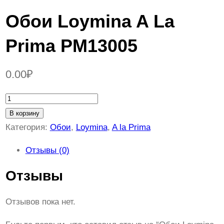
Обои Loymina A La
Prima PM13005
0.00
₽
К
о
В корзину
л
Категория:
Обои
, 
Loymina
, 
A la Prima
и
Отзывы (0)
ч
е
Отзывы
с
т
Отзывов пока нет.
в