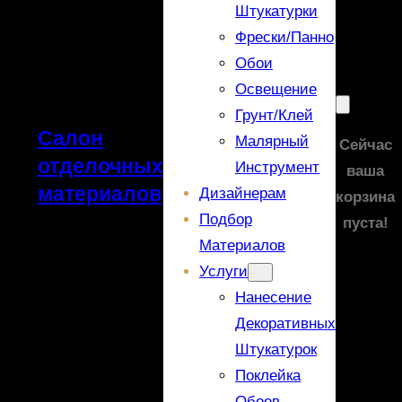
Штукатурки
Фрески/панно
Обои
Освещение
Грунт/Клей
Салон
Малярный
Сейчас
отделочных
Инструмент
ваша
материалов
Дизайнерам
корзина
Подбор
пуста!
Материалов
Услуги
Нанесение
Декоративных
Штукатурок
Поклейка
Обоев