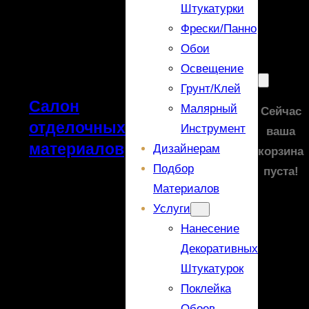
Штукатурки
Фрески/панно
Обои
Освещение
Грунт/Клей
Салон
Малярный
Сейчас
отделочных
Инструмент
ваша
материалов
Дизайнерам
корзина
Подбор
пуста!
Материалов
Услуги
Нанесение
Декоративных
Штукатурок
Поклейка
Обоев