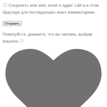
Сохранить моё имя, email и адрес сайта в этом
n
браузере для последующих моих комментариев.
a
A
L
a
Пожалуйста, докажите, что вы человек, выбрав
P
машина
.
r
i
m
a
P
M
1
0
0