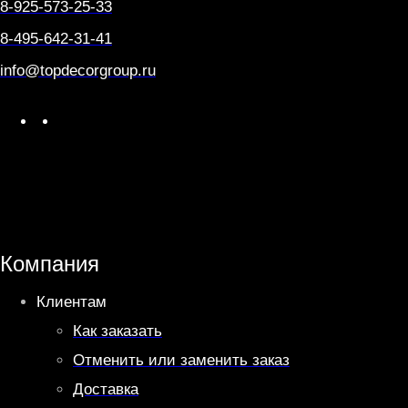
8-925-573-25-33
8-495-642-31-41
info@topdecorgroup.ru
W
T
h
e
a
l
t
e
s
g
A
r
Компания
p
a
Клиентам
p
m
Как заказать
Отменить или заменить заказ
Доставка