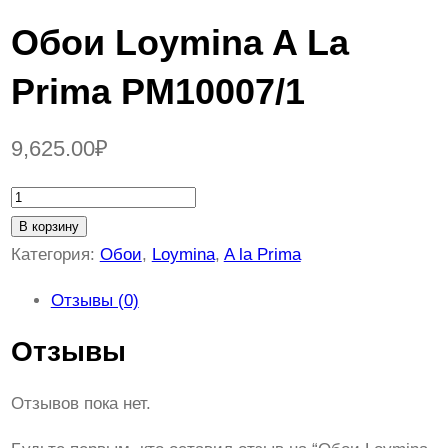
Обои Loymina A La
Prima PM10007/1
9,625.00
₽
К
о
В корзину
л
Категория:
Обои
, 
Loymina
, 
A la Prima
и
Отзывы (0)
ч
е
Отзывы
с
т
Отзывов пока нет.
в