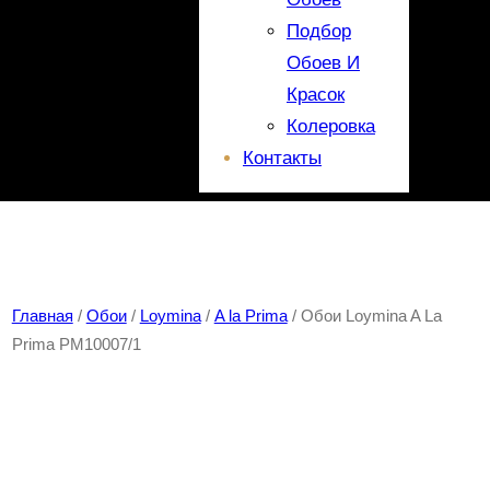
Подбор
Обоев И
Красок
Колеровка
Контакты
Главная
/
Обои
/
Loymina
/
A la Prima
/ Обои Loymina A La
Prima PM10007/1