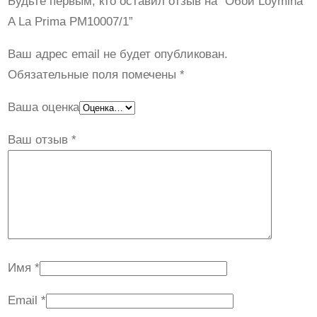
Будьте первым, кто оставил отзыв на “Обои Loymina
о
A La Prima PM10007/1”
т
о
Ваш адрес email не будет опубликован.
в
Обязательные поля помечены
*
а
Ваша оценка
р
а
Ваш отзыв
*
О
б
о
и
L
o
Имя
*
y
m
Email
*
i