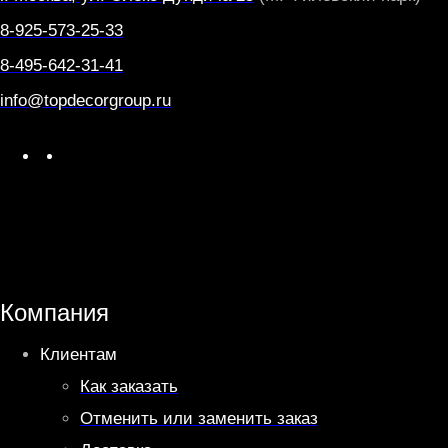
8-925-573-25-33
8-495-642-31-41
info@topdecorgroup.ru
W
T
h
e
a
l
t
e
s
g
A
r
Компания
p
a
Клиентам
p
m
Как заказать
Отменить или заменить заказ