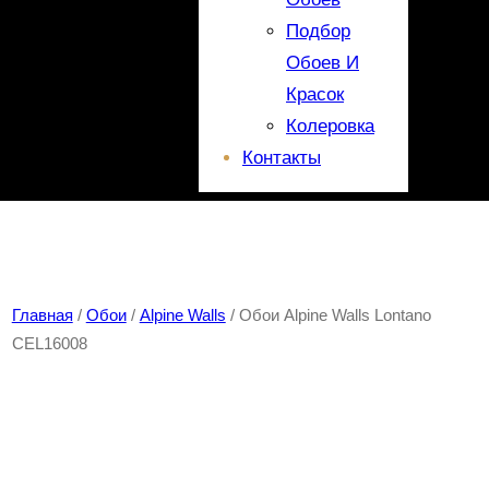
Подбор
Обоев И
Красок
Колеровка
Контакты
Главная
/
Обои
/
Alpine Walls
/ Обои Alpine Walls Lontano
CEL16008