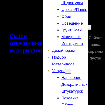
Штукатурки
Фрески/панно
Обои
Освещение
Грунт/Клей
Салон
Малярный
Сейчас
отделочных
Инструмент
ваша
материалов
Дизайнерам
корзина
Подбор
пуста!
Материалов
Услуги
Нанесение
Декоративных
Штукатурок
Поклейка
Обоев