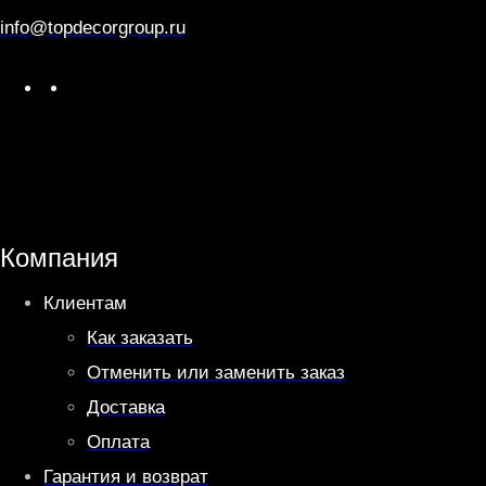
info@topdecorgroup.ru
W
T
h
e
a
l
t
e
s
g
A
r
Компания
p
a
Клиентам
p
m
Как заказать
Отменить или заменить заказ
Доставка
Оплата
Гарантия и возврат