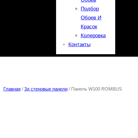
Подбор
Обоев И
Красок
Колеровка
Контакты
Главная
/
3д стеновые панели
/ Панель W100 ROMBUS