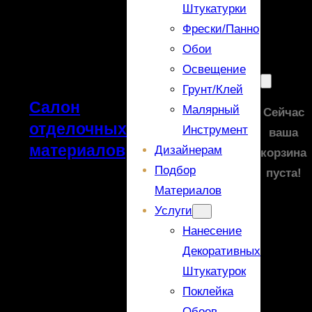
Штукатурки
Фрески/панно
Обои
Освещение
Грунт/Клей
Салон
Малярный
Сейчас
отделочных
Инструмент
ваша
материалов
Дизайнерам
корзина
Подбор
пуста!
Материалов
Услуги
Нанесение
Декоративных
Штукатурок
Поклейка
Обоев