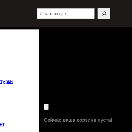
Поиск
турки
Сейчас ваша корзина пуста!
нт