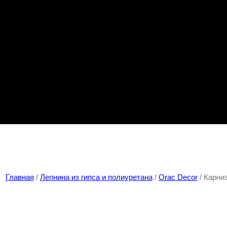
Главная
/
Лепнина из гипса и полиуретана
/
Orac Decor
/ Карни