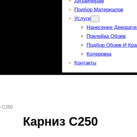
Дизайнерам
Подбор Материалов
Услуги
Нанесение Декорати
Поклейка Обоев
Подбор Обоев И Кра
Колеровка
Контакты
з C250
Карниз C250