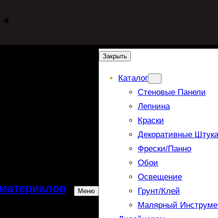
WhatsApp
Telegram
Закрыть
Каталог
Стеновые Панели
Лепнина
Краски
Декоративные Штука
Фрески/панно
Обои
Освещение
 материалов
Грунт/Клей
Меню
Малярный Инструме