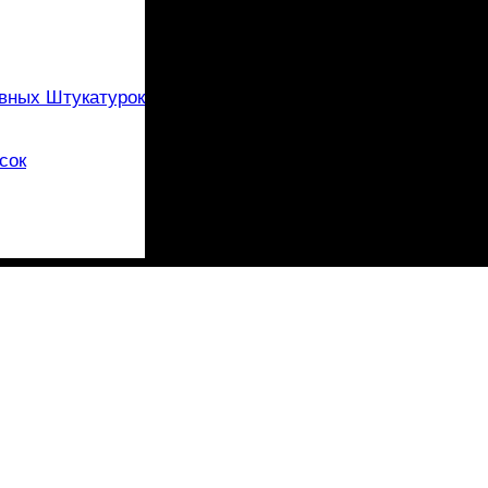
вных Штукатурок
сок