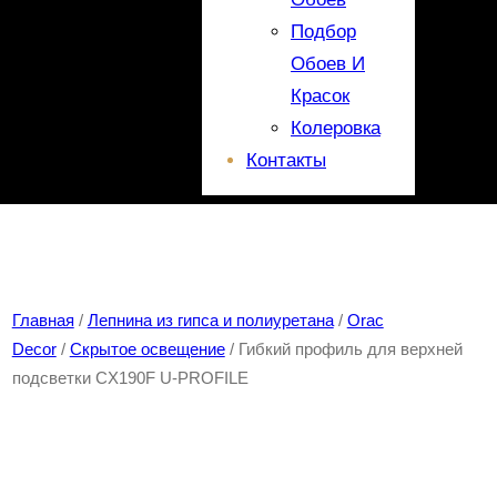
Подбор
Обоев И
Красок
Колеровка
Контакты
Главная
/
Лепнина из гипса и полиуретана
/
Orac
Decor
/
Скрытое освещение
/ Гибкий профиль для верхней
подсветки CX190F U-PROFILE