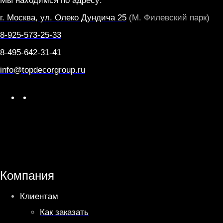
Мы находимся по адресу:
г. Москва, ул. Олеко Дундича 25
(М. Филевский парк)
8-925-573-25-33
8-495-642-31-41
info@topdecorgroup.ru
W
T
h
e
a
l
t
e
s
g
A
r
Компания
p
a
Клиентам
p
m
Как заказать