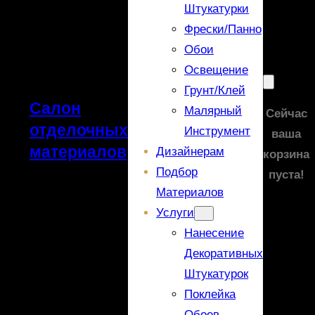
Штукатурки
Фрески/панно
Обои
Освещение
Грунт/Клей
Салон
Малярный
Сейчас
отделочных
Инструмент
ваша
материалов
Дизайнерам
корзина
Подбор
пуста!
Материалов
Услуги
Нанесение
Декоративных
Штукатурок
Поклейка
Обоев