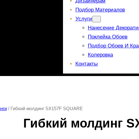
Дизайнерам
Подбор Материалов
Услуги
Нанесение Декорати
Поклейка Обоев
Подбор Обоев И Кра
Колеровка
Контакты
нги
/ Гибкий молдинг SX157F SQUARE
Гибкий молдинг 