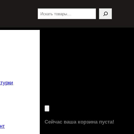
Поиск
турки
Сейчас ваша корзина пуста!
нт