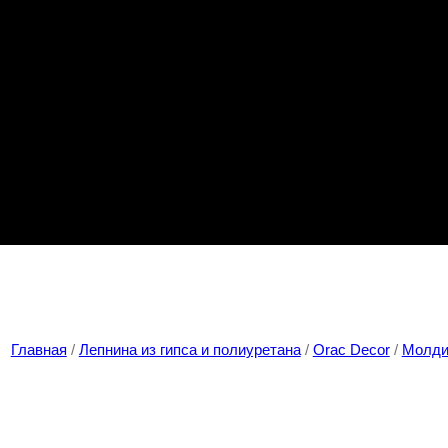
Главная
/
Лепнина из гипса и полиуретана
/
Orac Decor
/
Молди