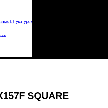
вных Штукатурок
сок
SX157F SQUARE