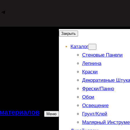
WhatsApp
Telegram
Закрыть
Каталог
Стеновые Панели
Лепнина
Краски
Декоративные Штука
Фрески/панно
Обои
Освещение
 материалов
Грунт/Клей
Меню
Малярный Инструме