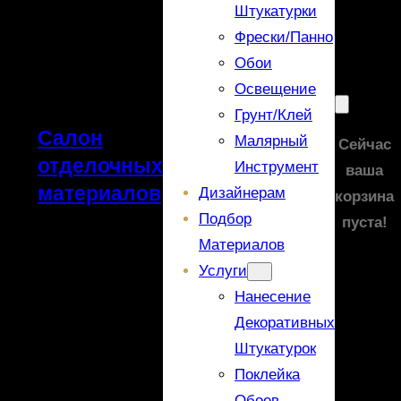
Штукатурки
Фрески/панно
Обои
Освещение
Грунт/Клей
Салон
Малярный
Сейчас
отделочных
Инструмент
ваша
материалов
Дизайнерам
корзина
Подбор
пуста!
Материалов
Услуги
Нанесение
Декоративных
Штукатурок
Поклейка
Обоев