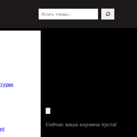
Поиск
турки
Сейчас ваша корзина пуста!
нт