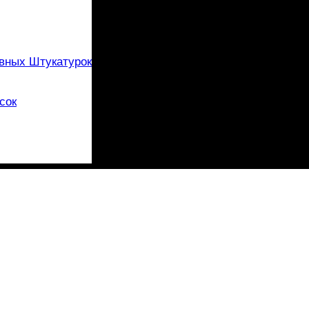
вных Штукатурок
сок