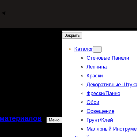
WhatsApp
Telegram
Закрыть
Каталог
Стеновые Панели
Лепнина
Краски
Декоративные Штука
Фрески/панно
Обои
Освещение
 материалов
Грунт/Клей
Меню
Малярный Инструме