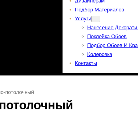
Дизайнерам
Подбор Материалов
Услуги
Нанесение Декорати
Поклейка Обоев
Подбор Обоев И Кра
Колеровка
Контакты
но-потолочный
-потолочный