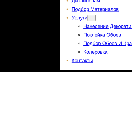
Дизайнерам
Подбор Материалов
Услуги
Нанесение Декорати
Поклейка Обоев
Подбор Обоев И Кра
Колеровка
Контакты