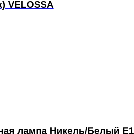
ок) VELOSSA
тная лампа Никель/Белый E