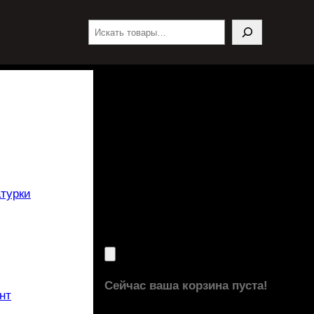
Поиск
турки
Сейчас ваша корзина пуста!
нт