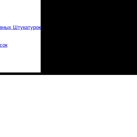
вных Штукатурок
сок