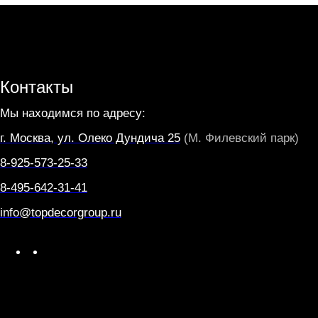
Контакты
Мы находимся по адресу:
г. Москва, ул. Олеко Дундича 25
(М. Филевский парк)
8-925-573-25-33
8-495-642-31-41
info@topdecorgroup.ru
W
T
h
e
a
l
t
e