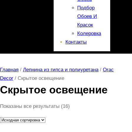
Подбор
Обоев И
Красок
Колеровка
Контакты
Главная
/
Лепнина из гипса и полиуретана
/
Orac
Decor
/ Скрытое освещение
Скрытое освещение
Показаны все результаты (16)