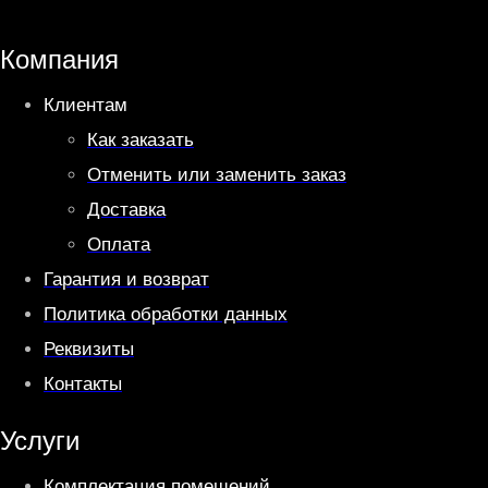
s
g
A
r
Компания
p
a
Клиентам
p
m
Как заказать
Отменить или заменить заказ
Доставка
Оплата
Гарантия и возврат
Политика обработки данных
Реквизиты
Контакты
Услуги
Комплектация помещений