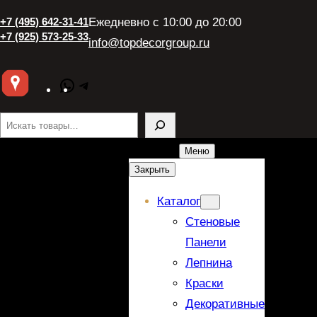
Перейти
+7 (495) 642-31-41
Ежедневно с 10:00 до 20:00
к
+7 (925) 573-25-33
info@topdecorgroup.ru
содержимому
WhatsApp
Telegram
Поиск
Меню
Закрыть
Каталог
Стеновые
Панели
Лепнина
Краски
Декоративные