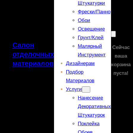
Штукатурки
Фрески/панно
Обои
Освещение
Грунт/Клей
Салон
Малярный
Сейчас
отделочных
Инструмент
ваша
материалов
Дизайнерам
корзина
Подбор
пуста!
Материалов
Услуги
Нанесение
Декоративных
Штукатурок
Поклейка
Обоев