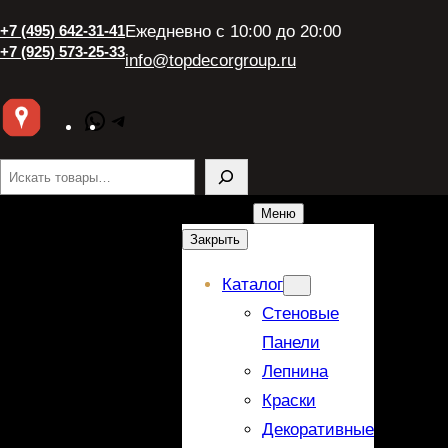
Перейти
+7 (495) 642-31-41
Ежедневно с 10:00 до 20:00
к
+7 (925) 573-25-33
info@topdecorgroup.ru
содержимому
WhatsApp
Telegram
Поиск
Меню
Закрыть
Каталог
Стеновые
Панели
Лепнина
Краски
Декоративные