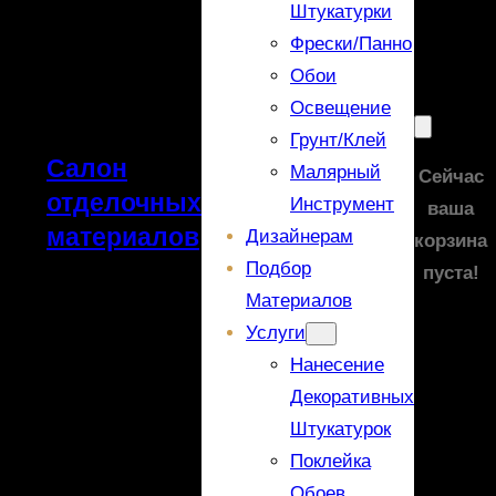
Штукатурки
Фрески/панно
Обои
Освещение
Грунт/Клей
Салон
Малярный
Сейчас
отделочных
Инструмент
ваша
материалов
Дизайнерам
корзина
Подбор
пуста!
Материалов
Услуги
Нанесение
Декоративных
Штукатурок
Поклейка
Обоев