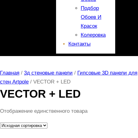
Подбор
Обоев И
Красок
Колеровка
Контакты
Главная
/
3д стеновые панели
/
Гипсовые 3D панели для
стен Artpole
/ VECTOR + LED
VECTOR + LED
Отображение единственного товара