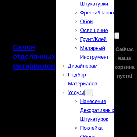
Штукатурки
Фрески/панно
Обои
Освещение
Грунт/Клей
Салон
Малярный
Сейчас
отделочных
Инструмент
ваша
материалов
Дизайнерам
корзина
Подбор
пуста!
Материалов
Услуги
Нанесение
Декоративных
Штукатурок
Поклейка
Обоев